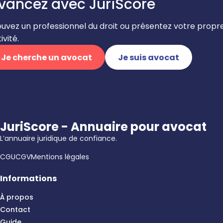
vancez avec JuriScore
ouvez un professionnel du droit ou présentez votre propr
ivité.
Je cherche un avocat
Je suis avocat
JuriScore - Annuaire pour avocat
L’annuaire juridique de confiance.
CGU
CGV
Mentions légales
Informations
À propos
Contact
Guide