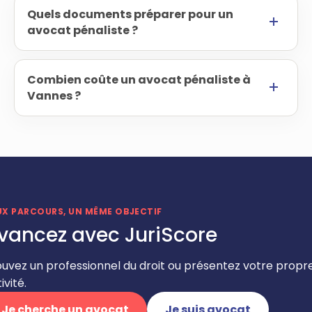
Quels documents préparer pour un
avocat pénaliste ?
Combien coûte un avocat pénaliste à
Vannes ?
UX PARCOURS, UN MÊME OBJECTIF
vancez avec JuriScore
ouvez un professionnel du droit ou présentez votre propr
ivité.
Je cherche un avocat
Je suis avocat