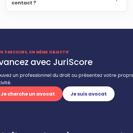
contact ?
UX PARCOURS, UN MÊME OBJECTIF
vancez avec JuriScore
ouvez un professionnel du droit ou présentez votre propr
ivité.
Je cherche un avocat
Je suis avocat