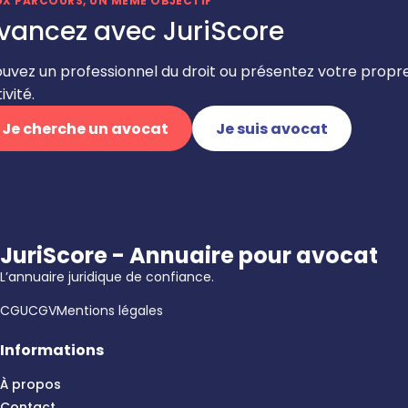
UX PARCOURS, UN MÊME OBJECTIF
vancez avec JuriScore
ouvez un professionnel du droit ou présentez votre propr
ivité.
Je cherche un avocat
Je suis avocat
JuriScore - Annuaire pour avocat
L’annuaire juridique de confiance.
CGU
CGV
Mentions légales
Informations
À propos
Contact