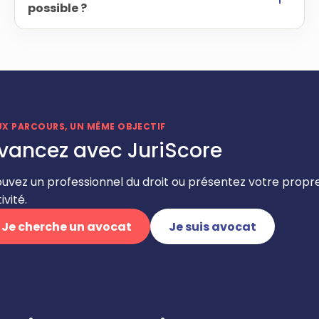
possible ?
UX PARCOURS, UN MÊME OBJECTIF
vancez avec JuriScore
ouvez un professionnel du droit ou présentez votre propr
ivité.
Je cherche un avocat
Je suis avocat