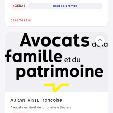
GENAS
Droit de la famille
●
06 63 74 93 91
AURAN-VISTE Francoise
Avocate en droit de la famille à Beziers