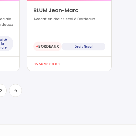
BLUM Jean-Marc
sociale
Avocat en droit fiscal à Bordeaux
ordeaux
urité
 la
BORDEAUX
Droit fiscal
●
iale
05 56 93 00 03
12
→