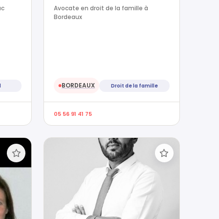
ac
Avocate en droit de la famille à
Bordeaux
BORDEAUX
l
Droit de la famille
●
05 56 91 41 75