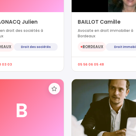
GNACQ Julien
BAILLOT Camille
en droit des sociétés à
Avocate en droit immobilier à
ux
Bordeaux
DEAUX
BORDEAUX
Droit des sociétés
Droit immobil
●
8 03 03
05 56 06 05 48
B