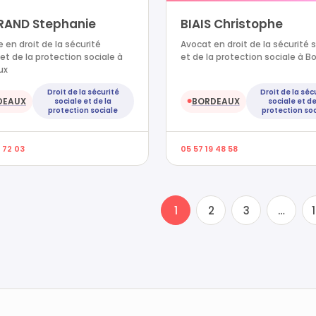
RAND Stephanie
BIAIS Christophe
 en droit de la sécurité
Avocat en droit de la sécurité 
 et de la protection sociale à
et de la protection sociale à B
ux
Droit de la sécurité
Droit de la séc
DEAUX
BORDEAUX
sociale et de la
sociale et de
●
protection sociale
protection soc
 72 03
05 57 19 48 58
1
2
3
…