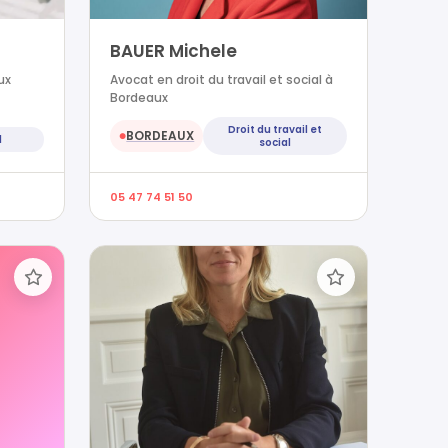
BAUER Michele
ux
Avocat en droit du travail et social à
Bordeaux
Droit du travail et
BORDEAUX
●
l
social
05 47 74 51 50