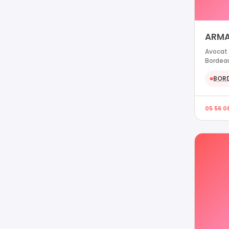
ARMA
Avocat 
Bordea
BOR
●
05 56 0