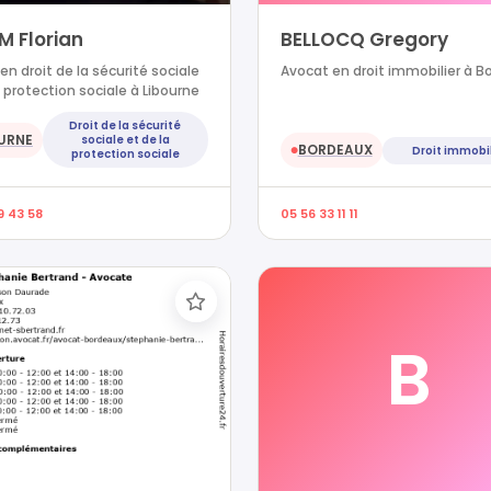
M Florian
BELLOCQ Gregory
en droit de la sécurité sociale
Avocat en droit immobilier à B
a protection sociale à Libourne
Droit de la sécurité
URNE
sociale et de la
BORDEAUX
Droit immobil
●
protection sociale
9 43 58
05 56 33 11 11
B