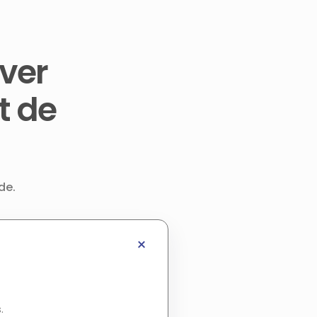
ver
t de
de.
.