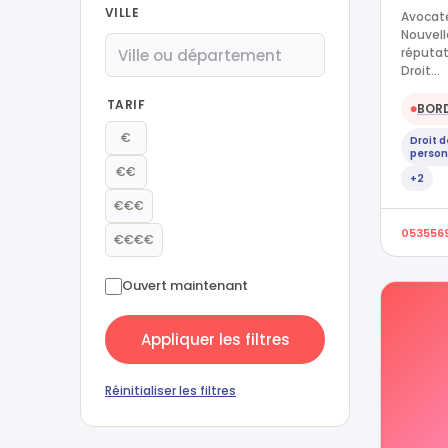
VILLE
Avocate
Nouvell
réputat
Droit…
TARIF
BOR
●
€
Droit 
person
€€
+2
€€€
053556
€€€€
Ouvert maintenant
Appliquer les filtres
Réinitialiser les filtres