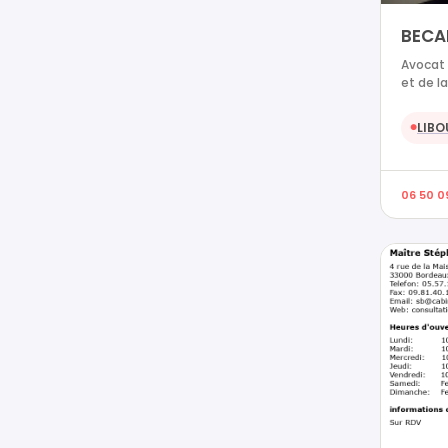
BECA
Avocat 
et de l
LIBO
●
06 50 0