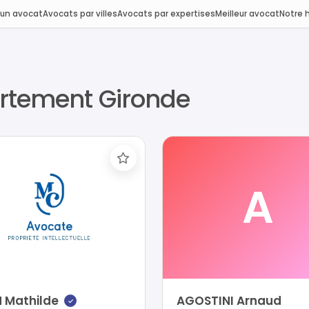
 un avocat
Avocats par villes
Avocats par expertises
Meilleur avocat
Notre h
rtement Gironde
A
 Mathilde
AGOSTINI Arnaud
✓