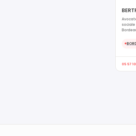
BERT
Avocate
sociale
Bordea
BOR
●
05 57 10