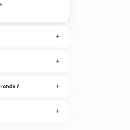
e
?
ronde ?