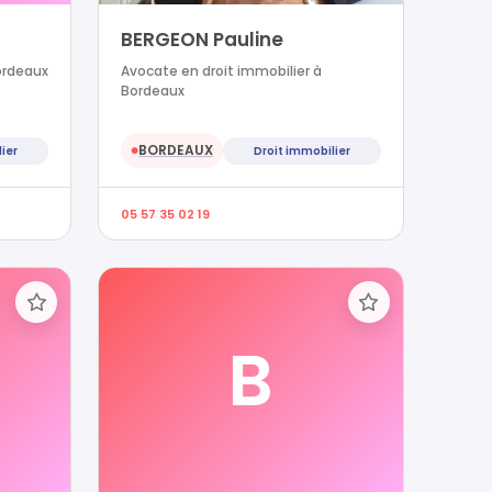
BERGEON Pauline
ordeaux
Avocate en droit immobilier à
Bordeaux
BORDEAUX
ier
Droit immobilier
●
05 57 35 02 19
B