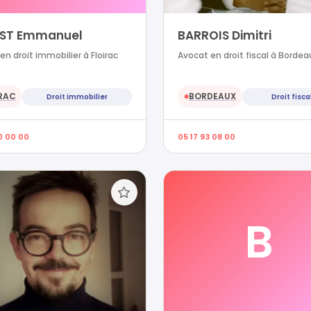
ST Emmanuel
BARROIS Dimitri
en droit immobilier à Floirac
Avocat en droit fiscal à Bordea
RAC
BORDEAUX
Droit immobilier
Droit fisca
●
0 00 00
05 17 93 08 00
B