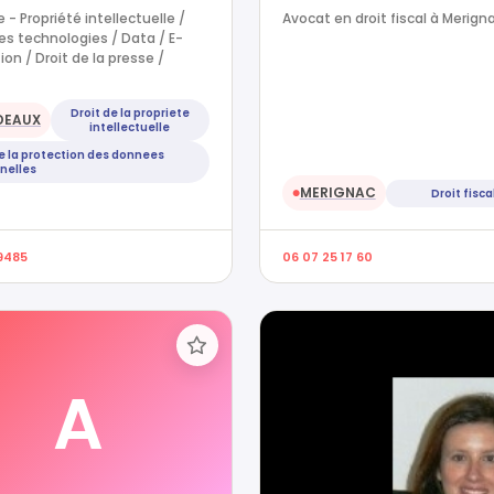
 - Propriété intellectuelle /
Avocat en droit fiscal à Merign
es technologies / Data / E-
ion / Droit de la presse /
Droit de la propriete
DEAUX
intellectuelle
de la protection des donnees
nelles
MERIGNAC
Droit fisca
●
9485
06 07 25 17 60
A