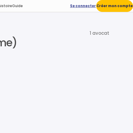
istoire
Guide
Se connecter
Créer mon compte
1 avocat
ome)