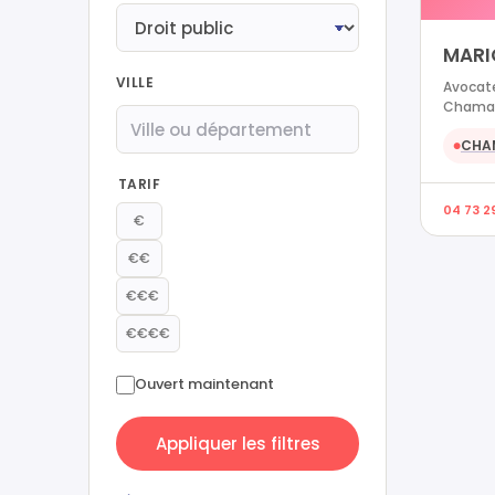
MARI
VILLE
Avocate
Chamal
CHA
●
TARIF
04 73 2
€
€€
€€€
€€€€
Ouvert maintenant
Appliquer les filtres