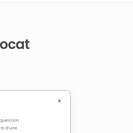
vocat
 question
té d’une