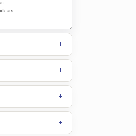
us
lleurs