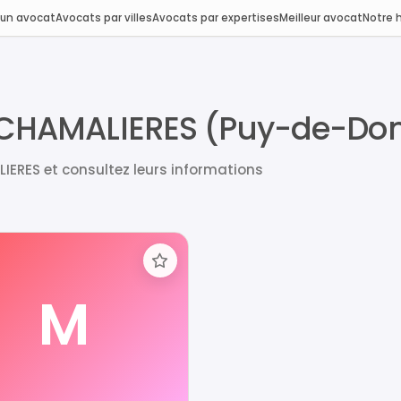
 un avocat
Avocats par villes
Avocats par expertises
Meilleur avocat
Notre h
 à CHAMALIERES (Puy-de-D
IERES et consultez leurs informations
M