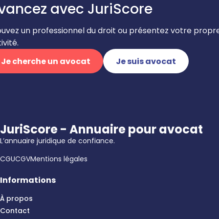
vancez avec JuriScore
ouvez un professionnel du droit ou présentez votre propr
ivité.
Je cherche un avocat
Je suis avocat
JuriScore - Annuaire pour avocat
L’annuaire juridique de confiance.
CGU
CGV
Mentions légales
Informations
À propos
Contact