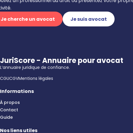
ouvez un professionnel du droit ou présentez votre propr
ivité.
Je cherche un avocat
Je suis avocat
JuriScore - Annuaire pour avocat
L’annuaire juridique de confiance.
CGU
CGV
Mentions légales
Informations
À propos
Contact
Guide
Nos liens utiles