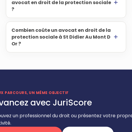
avocat en droit de la protection sociale
?
Combien coûte un avocat en droit de la
protection sociale à St Didier Au Mont D
Or ?
UX PARCOURS, UN MÊME OBJECTIF
vancez avec JuriScore
ouvez un professionnel du droit ou présentez votre propr
ivité.