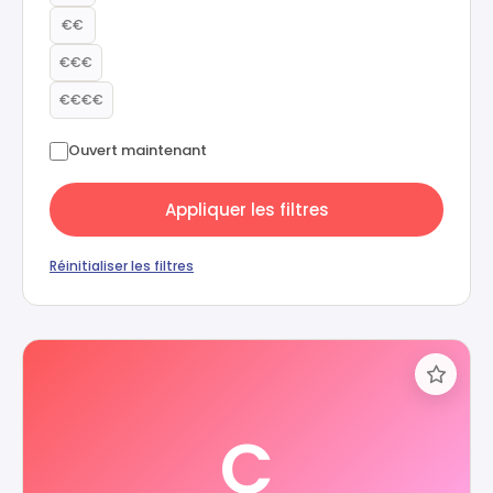
€€
€€€
€€€€
Ouvert maintenant
Appliquer les filtres
Réinitialiser les filtres
C