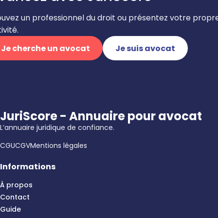
ouvez un professionnel du droit ou présentez votre propr
ivité.
Je cherche un avocat
Je suis avocat
JuriScore - Annuaire pour avocat
L’annuaire juridique de confiance.
CGU
CGV
Mentions légales
Informations
À propos
Contact
Guide