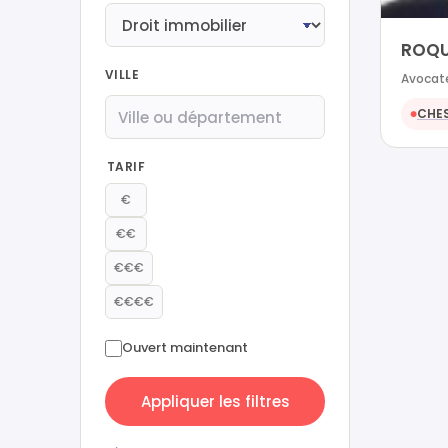
ROQU
VILLE
Avocate
CHE
●
TARIF
€
€€
€€€
€€€€
Ouvert maintenant
Appliquer les filtres