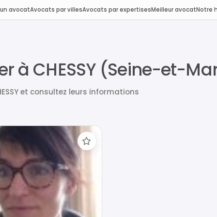
 un avocat
Avocats par villes
Avocats par expertises
Meilleur avocat
Notre h
ier à CHESSY (Seine-et-Ma
ESSY et consultez leurs informations