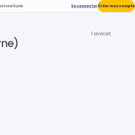
istoire
Guide
Se connecter
Créer mon compte
1 avocat
rne)