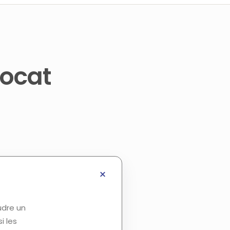
vocat
udre un
i les