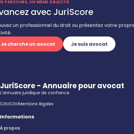
UX PARCOURS, UN MÊME OBJECTIF
vancez avec JuriScore
ouvez un professionnel du droit ou présentez votre propr
ivité.
Je cherche un avocat
Je suis avocat
JuriScore - Annuaire pour avocat
L’annuaire juridique de confiance.
CGU
CGV
Mentions légales
Informations
À propos