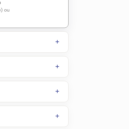
à
e) ou