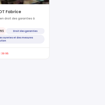
OT Fabrice
en droit des garanties à
ENS
Droit des garanties
des suretes et des mesures
ution
2 39 95