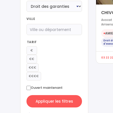
CHIV
VILLE
Avocat 
Amiens
AMI
●
Droit 
TARIF
d'exec
€
03 22 2
€€
€€€
€€€€
Ouvert maintenant
Appliquer les filtres