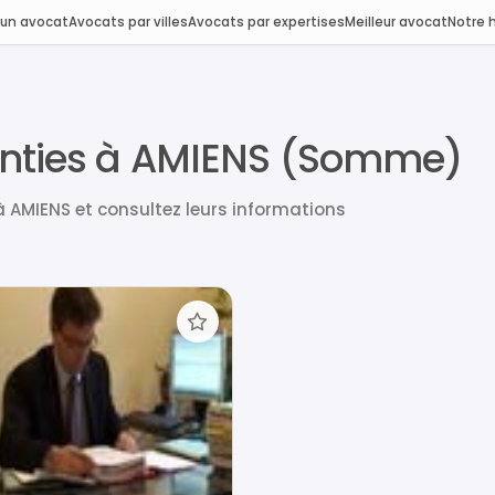
 un avocat
Avocats par villes
Avocats par expertises
Meilleur avocat
Notre h
anties à AMIENS (Somme)
 AMIENS et consultez leurs informations