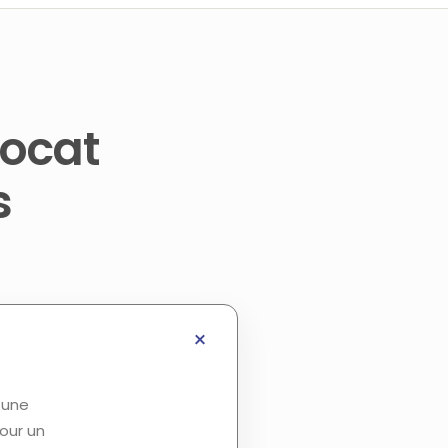
vocat
s
 une
our un