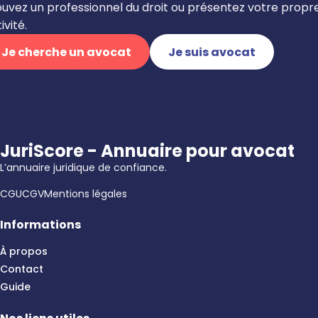
ouvez un professionnel du droit ou présentez votre propr
ivité.
Je cherche un avocat
Je suis avocat
JuriScore - Annuaire pour avocat
L’annuaire juridique de confiance.
CGU
CGV
Mentions légales
Informations
À propos
Contact
Guide