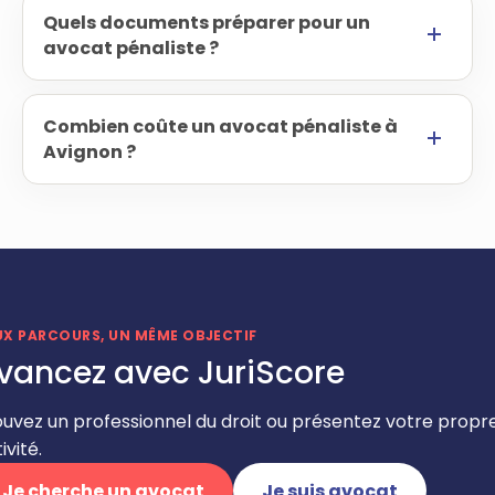
Quels documents préparer pour un
avocat pénaliste ?
Combien coûte un avocat pénaliste à
Avignon ?
UX PARCOURS, UN MÊME OBJECTIF
vancez avec JuriScore
ouvez un professionnel du droit ou présentez votre propr
ivité.
Je cherche un avocat
Je suis avocat