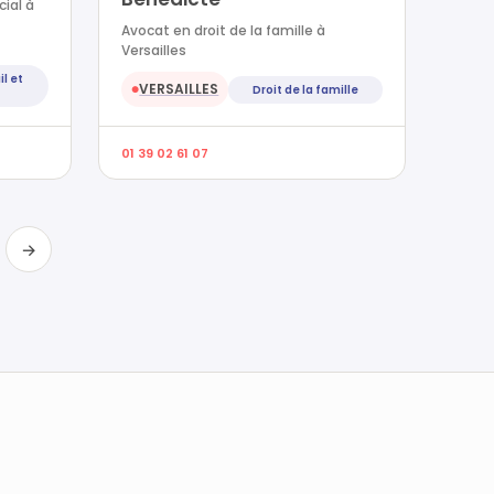
cial à
Avocat en droit de la famille à
Versailles
il et
VERSAILLES
Droit de la famille
●
01 39 02 61 07
→