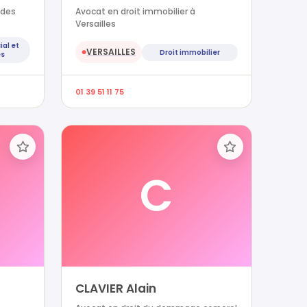
 des
Avocat en droit immobilier à
Versailles
ial et
VERSAILLES
Droit immobilier
●
es
01 39 51 11 75
C
CLAVIER Alain