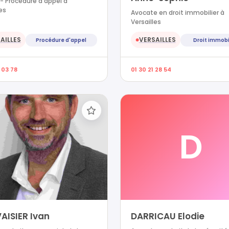
- Procédure d'appel à
les
Avocate en droit immobilier à
Versailles
AILLES
VERSAILLES
Procédure d'appel
Droit immobi
●
 03 78
01 30 21 28 54
D
AISIER Ivan
DARRICAU Elodie