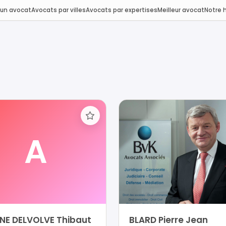
 un avocat
Avocats par villes
Avocats par expertises
Meilleur avocat
Notre h
A
INE DELVOLVE Thibaut
BLARD Pierre Jean