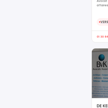
Avocat 
affaires
VERS
●
01 30 8
DE K