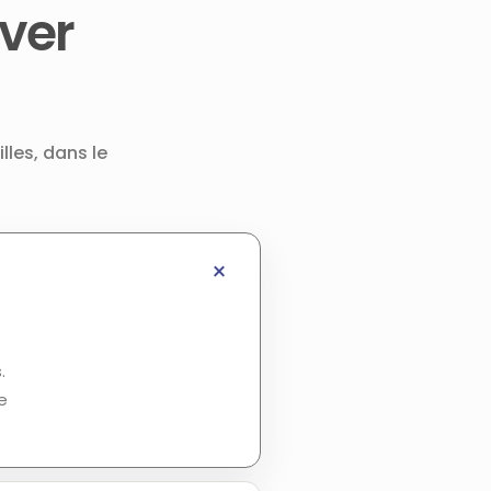
ver
lles, dans le
.
e