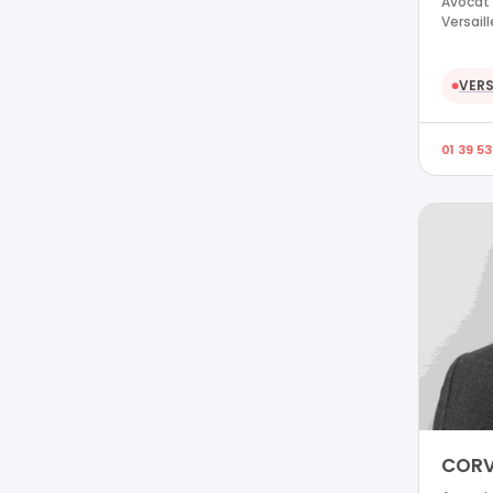
Avocat 
Versail
VERS
●
01 39 53
CORV