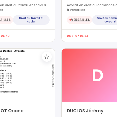
n droit du travail et social à
Avocat en droit du dommage c
les
à Versailles
Droit du travail et
Droit du dom
AILLES
VERSAILLES
●
social
corporel
7 05 40
06 61 07 95 53
D
OT Oriane
DUCLOS Jérémy