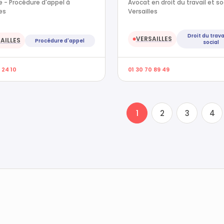
 - Procédure d'appel à
Avocat en droit du travail et so
les
Versailles
Droit du trava
VERSAILLES
AILLES
●
Procédure d'appel
social
 24 10
01 30 70 89 49
1
2
3
4