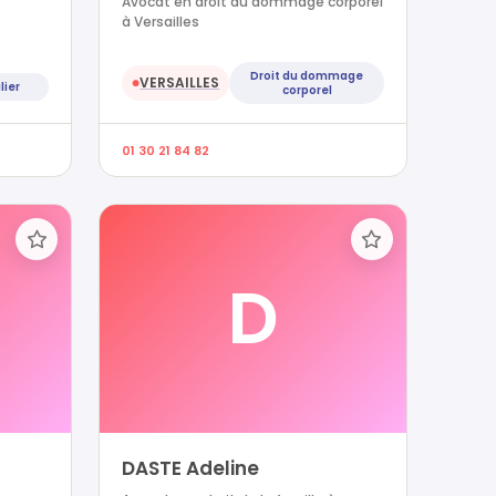
Avocat en droit du dommage corporel
à Versailles
Droit du dommage
VERSAILLES
●
lier
corporel
01 30 21 84 82
D
DASTE Adeline