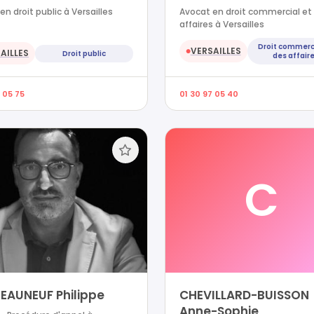
en droit public à Versailles
Avocat en droit commercial et
affaires à Versailles
Droit commerc
VERSAILLES
AILLES
●
Droit public
des affair
 05 75
01 30 97 05 40
C
EAUNEUF Philippe
CHEVILLARD-BUISSON
Anne-Sophie