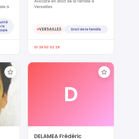
Avocate en droit de la famille à
ale à
Versailles
urité
 la
VERSAILLES
Droit de la famille
●
ciale
01 39 50 02 28
D
DELAMEA Frédéric