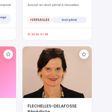
orporel
Avocat en droit pénal à Versailles
mage
VERSAILLES
Droit pénal
●
01 39 50 47 98
FLECHELLES-DELAFOSSE
Bénédicte