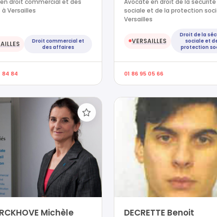
en droit commercial et des
Avocate en droit de la sécurité
 à Versailles
sociale et de la protection soci
Versailles
Droit de la séc
VERSAILLES
Droit commercial et
sociale et de
●
AILLES
des affaires
protection so
4 84 84
01 86 95 05 66
ERCKHOVE Michèle
DECRETTE Benoit