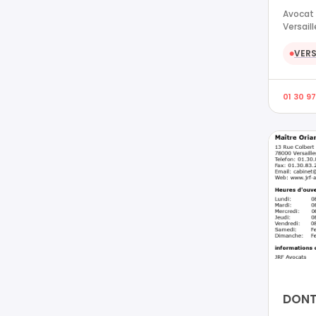
Avocat e
Versail
VERS
●
01 30 9
DONT