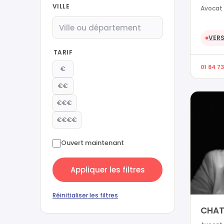
VILLE
Avocat 
VERS
●
TARIF
01 84 73
€
€€
€€€
€€€€
Ouvert maintenant
Appliquer les filtres
Réinitialiser les filtres
CHAT