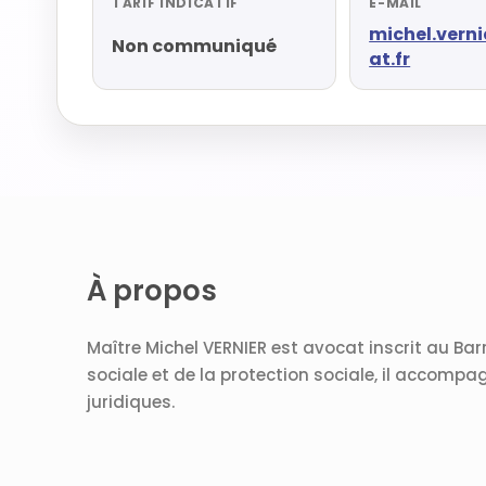
TARIF INDICATIF
E-MAIL
michel.vern
Non communiqué
at.fr
À propos
Maître Michel VERNIER est avocat inscrit au Barr
sociale et de la protection sociale, il accompa
juridiques.