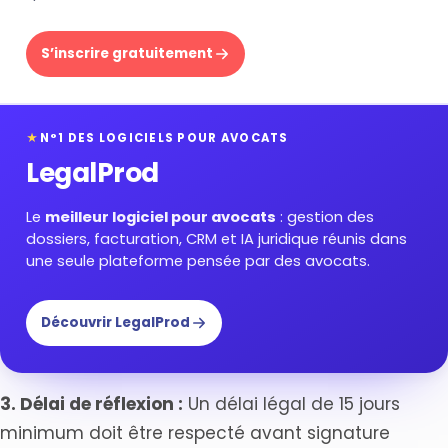
S’inscrire gratuitement
★
N°1 DES LOGICIELS POUR AVOCATS
LegalProd
Le
meilleur logiciel pour avocats
: gestion des
dossiers, facturation, CRM et IA juridique réunis dans
une seule plateforme pensée par des avocats.
Découvrir LegalProd
3. Délai de réflexion :
Un délai légal de 15 jours
minimum doit être respecté avant signature