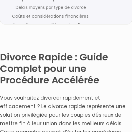
Délais moyens par type de divorce
Coûts et considérations financières
Conseils pour accélérer votre divorce
Foire Aux Questions
Qu’est-ce que le divorce rapide ?
Comment obtenir un divorce rapide ?
Divorce Rapide : Guide
Quelles sont les étapes principales d’un divorce
Complet pour une
rapide ?
Quelle est la différence entre un divorce rapide et un
Procédure Accélérée
divorce traditionnel ?
Quelles sont les réglementations actuelles qui
régissent le divorce rapide ?
Vous souhaitez divorcer rapidement et
Comment choisir un avocat pour un divorce rapide ?
efficacement ? Le divorce rapide représente une
Quand faut-il envisager de consulter un juge aux
solution privilégiée pour les couples désireux de
affaires familiales ?
mettre fin à leur union dans les meilleurs délais.
Articles connexes
Cette approche permet d’éviter les procédures