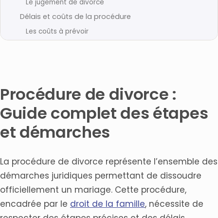
Le jugement de divorce
Délais et coûts de la procédure
Les coûts à prévoir
L’accompagnement juridique dans votre procédure
Réussir votre procédure de divorce
Foire Aux Questions
Procédure de divorce :
Qu’est-ce que la procédure de divorce ?
Quelles sont les principales étapes de la procédure
Guide complet des étapes
de divorce ?
et démarches
Quels sont les différents types de divorce en France
?
Quels documents sont nécessaires pour entamer une
procédure de divorce ?
La procédure de divorce représente l’ensemble des
Comment choisir un avocat spécialisé en divorce ?
démarches juridiques permettant de dissoudre
Quels sont les coûts d’une procédure de divorce ?
officiellement un mariage. Cette procédure,
Quelles sont les conséquences du divorce sur la
encadrée par le
droit de la famille
, nécessite de
situation familiale ?
respecter des étapes précises et des délais