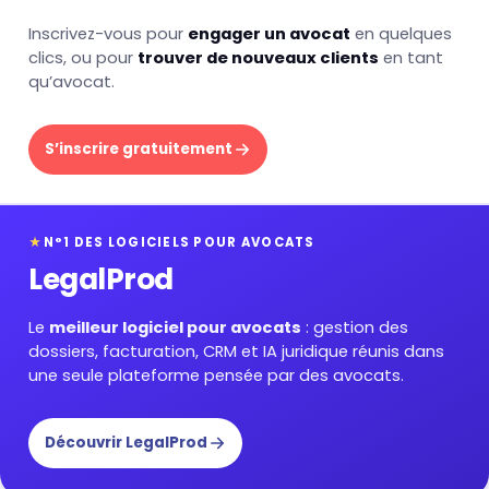
Inscrivez-vous pour
engager un avocat
en quelques
clics, ou pour
trouver de nouveaux clients
en tant
qu’avocat.
S’inscrire gratuitement
★
N°1 DES LOGICIELS POUR AVOCATS
LegalProd
Le
meilleur logiciel pour avocats
: gestion des
dossiers, facturation, CRM et IA juridique réunis dans
une seule plateforme pensée par des avocats.
Découvrir LegalProd