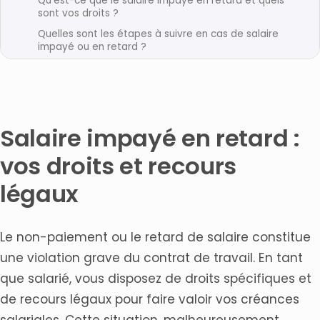
Qu’est-ce que le salaire impayé en retard et quels
sont vos droits ?
Quelles sont les étapes à suivre en cas de salaire
impayé ou en retard ?
Quels sont les recours légaux disponibles contre un
employeur qui ne paie pas ?
Quels sont les délais légaux pour le paiement des
salaires en France ?
Salaire impayé en retard :
Comment trouver un avocat spécialisé en droit du
travail pour ces situations ?
vos droits et recours
Quelles sont les conséquences pour l’employeur en
cas de salaire impayé ?
légaux
Articles connexes
Le non-paiement ou le retard de salaire constitue
une violation grave du contrat de travail. En tant
que salarié, vous disposez de droits spécifiques et
de recours légaux pour faire valoir vos créances
salariales. Cette situation, malheureusement