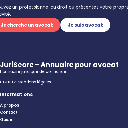
ouvez un professionnel du droit ou présentez votre propr
ivité.
Je cherche un avocat
Je suis avocat
JuriScore - Annuaire pour avocat
L’annuaire juridique de confiance.
CGU
CGV
Mentions légales
Informations
À propos
Contact
Guide