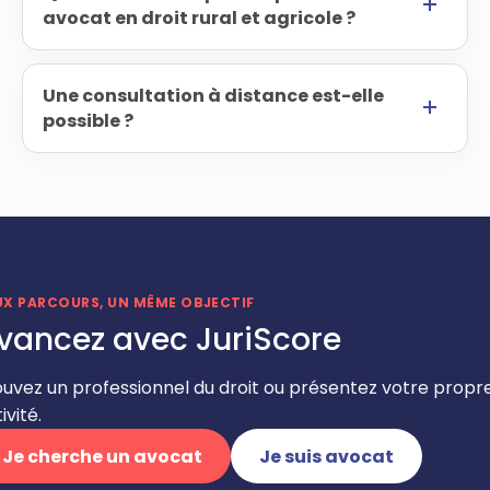
avocat en droit rural et agricole ?
Une consultation à distance est-elle
possible ?
UX PARCOURS, UN MÊME OBJECTIF
vancez avec JuriScore
ouvez un professionnel du droit ou présentez votre propr
ivité.
Je cherche un avocat
Je suis avocat