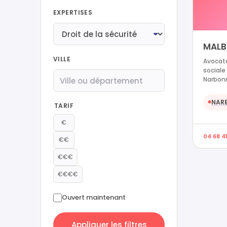
EXPERTISES
MALB
VILLE
Avocate
sociale
Narbon
NAR
●
TARIF
€
04 68 4
€€
€€€
€€€€
Ouvert maintenant
Appliquer les filtres