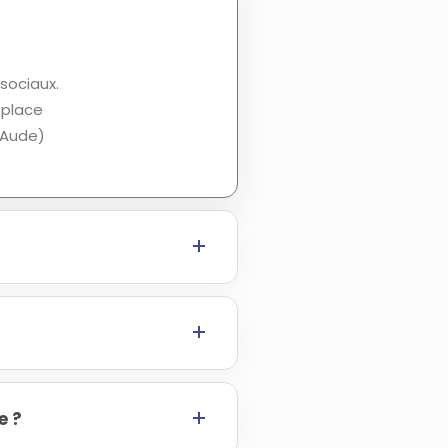
 sociaux.
 place
(Aude)
e ?