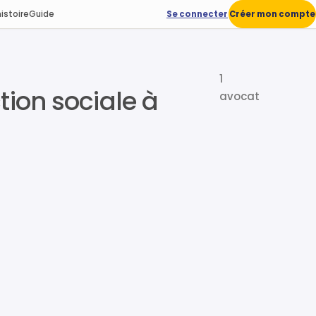
istoire
Guide
Se connecter
Créer mon compte
1
ction sociale à
avocat