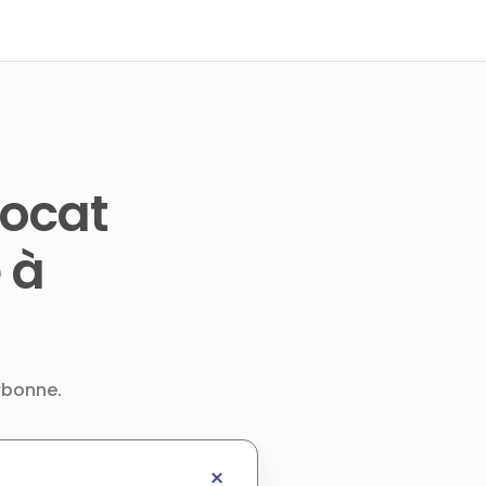
vocat
 à
arbonne.