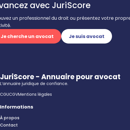
vancez avec JuriScore
ouvez un professionnel du droit ou présentez votre propr
ivité.
Je cherche un avocat
Je suis avocat
JuriScore - Annuaire pour avocat
L’annuaire juridique de confiance.
CGU
CGV
Mentions légales
Informations
À propos
Contact