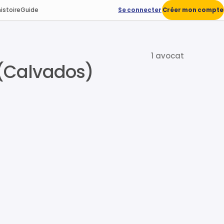
istoire
Guide
Se connecter
Créer mon compte
1 avocat
 (Calvados)