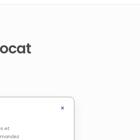
vocat
és et
 demandez