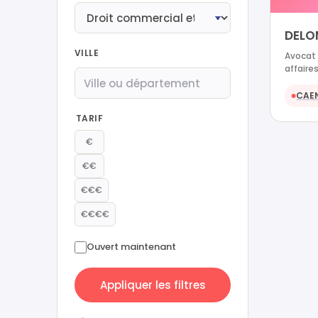
DELO
VILLE
Avocat 
affaire
CAE
●
TARIF
€
€€
€€€
€€€€
Ouvert maintenant
Appliquer les filtres