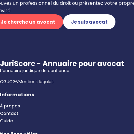
ouvez un professionnel du droit ou présentez votre propr
ivité.
Je cherche un avocat
Je suis avocat
JuriScore - Annuaire pour avocat
L’annuaire juridique de confiance.
CGU
CGV
Mentions légales
Informations
À propos
Contact
Guide