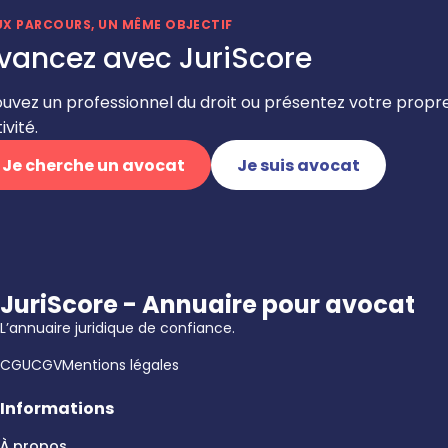
UX PARCOURS, UN MÊME OBJECTIF
vancez avec JuriScore
ouvez un professionnel du droit ou présentez votre propr
ivité.
Je cherche un avocat
Je suis avocat
JuriScore - Annuaire pour avocat
L’annuaire juridique de confiance.
CGU
CGV
Mentions légales
Informations
À propos