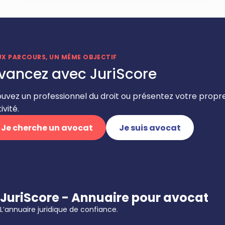
UX PARCOURS, UN MÊME OBJECTIF
vancez avec JuriScore
ouvez un professionnel du droit ou présentez votre propr
ivité.
Je cherche un avocat
Je suis avocat
JuriScore - Annuaire pour avocat
L’annuaire juridique de confiance.