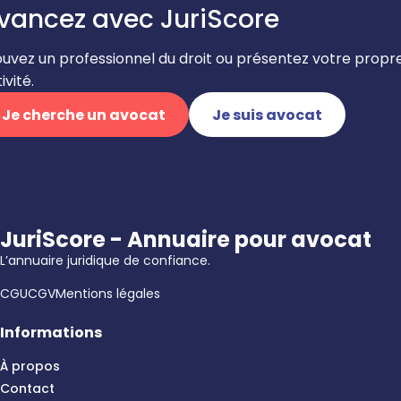
vancez avec JuriScore
ouvez un professionnel du droit ou présentez votre propr
ivité.
Je cherche un avocat
Je suis avocat
JuriScore - Annuaire pour avocat
L’annuaire juridique de confiance.
CGU
CGV
Mentions légales
Informations
À propos
Contact