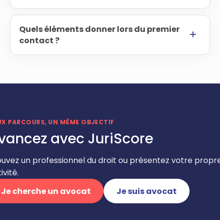
Quels éléments donner lors du premier
contact ?
UX PARCOURS, UN MÊME OBJECTIF
vancez avec JuriScore
ouvez un professionnel du droit ou présentez votre propr
ivité.
Je cherche un avocat
Je suis avocat