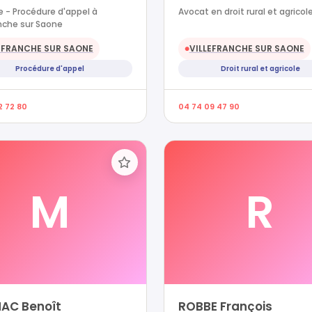
 - Procédure d'appel à
Avocat en droit rural et agricol
anche sur Saone
EFRANCHE SUR SAONE
VILLEFRANCHE SUR SAONE
●
Procédure d'appel
Droit rural et agricole
2 72 80
04 74 09 47 90
M
R
HAC Benoît
ROBBE François