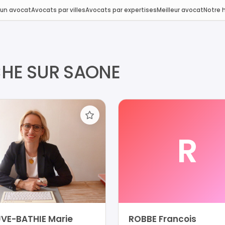
 un avocat
Avocats par villes
Avocats par expertises
Meilleur avocat
Notre h
CHE SUR SAONE
R
VE-BATHIE Marie
ROBBE Francois