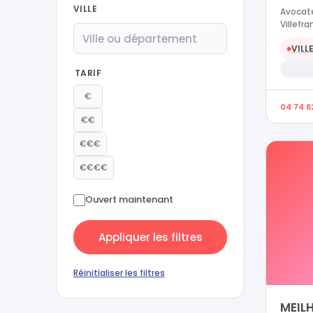
VILLE
Avocate
Villefr
VILL
●
TARIF
€
04 74 6
€€
€€€
€€€€
Ouvert maintenant
Appliquer les filtres
Réinitialiser les filtres
MEIL