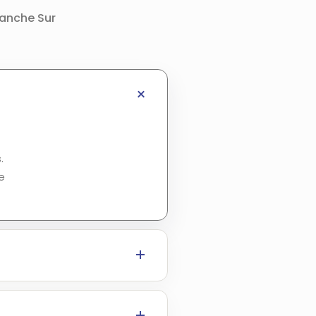
ranche Sur
.
e