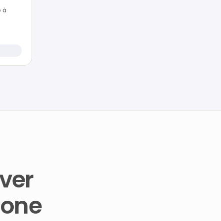
e à
ver
aone