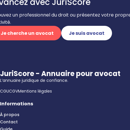
vancez avec JuriScore
ouvez un professionnel du droit ou présentez votre propr
ivité.
Je cherche un avocat
Je suis avocat
JuriScore - Annuaire pour avocat
L’annuaire juridique de confiance.
CGU
CGV
Mentions légales
Informations
À propos
Contact
Guide