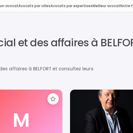
 un avocat
Avocats par villes
Avocats par expertises
Meilleur avocat
Notre h
l et des affaires à BELFOR
es affaires à BELFORT et consultez leurs
M