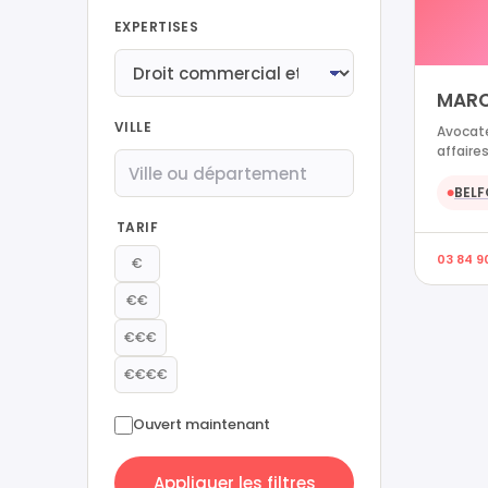
EXPERTISES
MARC
VILLE
Avocate
affaires
BELF
●
TARIF
03 84 9
€
€€
€€€
€€€€
Ouvert maintenant
Appliquer les filtres