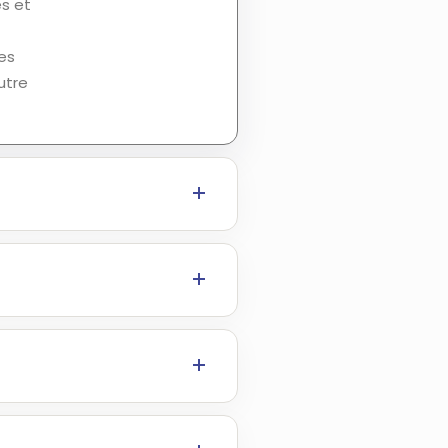
és et
es
utre