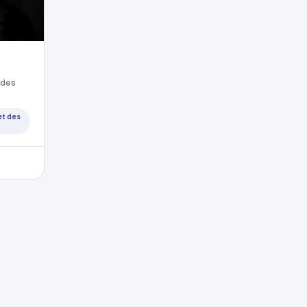
 des
et des