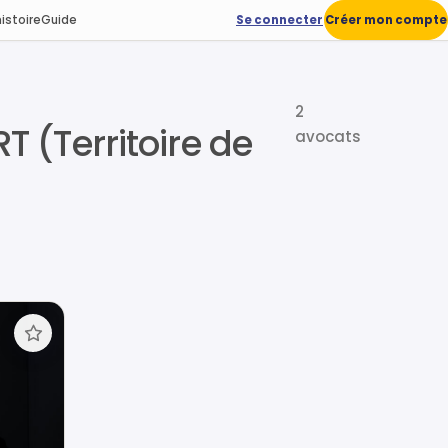
istoire
Guide
Se connecter
Créer mon compte
2
T (Territoire de
avocats