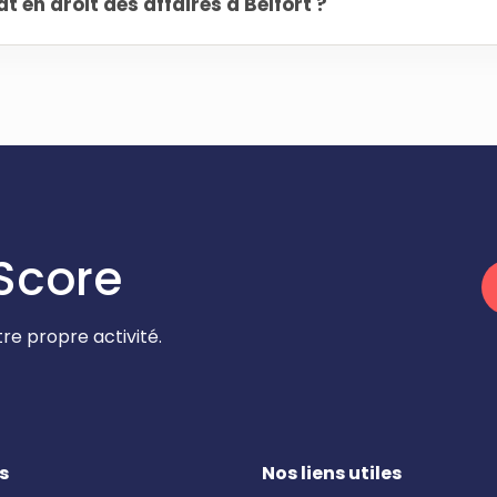
en droit des affaires à Belfort ?
Score
re propre activité.
s
Nos liens utiles