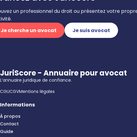
ouvez un professionnel du droit ou présentez votre propr
ivité.
Je cherche un avocat
Je suis avocat
JuriScore - Annuaire pour avocat
L’annuaire juridique de confiance.
CGU
CGV
Mentions légales
Informations
À propos
Contact
Guide