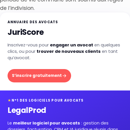
de l’indivision.
ANNUAIRE DES AVOCATS
JuriScore
Inscrivez-vous pour
engager un avocat
en quelques
clics, ou pour
trouver de nouveaux clients
en tant
qu’avocat.
S’inscrire gratuitement
★
N°1 DES LOGICIELS POUR AVOCATS
LegalProd
Le
meilleur logiciel pour avocats
: gestion des
dossiers, facturation, CRM et IA juridique réunis dans