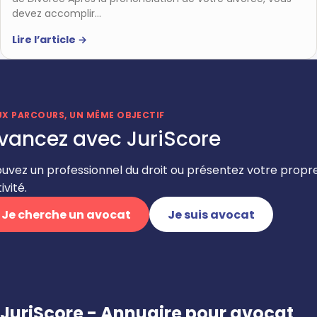
devez accomplir…
Lire l’article
→
UX PARCOURS, UN MÊME OBJECTIF
vancez avec JuriScore
ouvez un professionnel du droit ou présentez votre propr
ivité.
Je cherche un avocat
Je suis avocat
JuriScore - Annuaire pour avocat