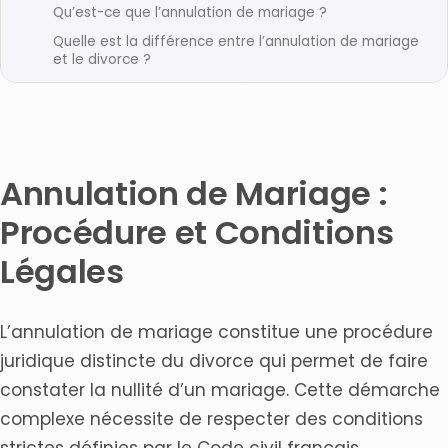
Qu’est-ce que l’annulation de mariage ?
Quelle est la différence entre l’annulation de mariage
et le divorce ?
Quelles sont les conditions légales pour obtenir une
annulation de mariage ?
Comment procéder à une demande d’annulation de
mariage ?
Annulation de Mariage :
Combien de temps prend une procédure d’annulation
de mariage ?
Procédure et Conditions
Le mariage blanc peut-il être annulé ?
Légales
Pourquoi consulter un avocat spécialisé en droit de la
famille ?
Articles connexes
L’annulation de mariage constitue une procédure
juridique distincte du divorce qui permet de faire
constater la nullité d’un mariage. Cette démarche
complexe nécessite de respecter des conditions
strictes définies par le Code civil français.