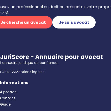
ouvez un professionnel du droit ou présentez votre propr
ivité.
Je cherche un avocat
Je suis avocat
JuriScore - Annuaire pour avocat
L’annuaire juridique de confiance.
CGU
CGV
Mentions légales
Informations
À propos
Contact
Guide