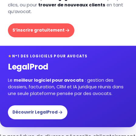
clics, ou pour
trouver de nouveaux clients
en tant
qu’avocat.
S’inscrire gratuitement
★
N°1 DES LOGICIELS POUR AVOCATS
LegalProd
Le
meilleur logiciel pour avocats
: gestion des
dossiers, facturation, CRM et IA juridique réunis dans
une seule plateforme pensée par des avocats.
Découvrir LegalProd