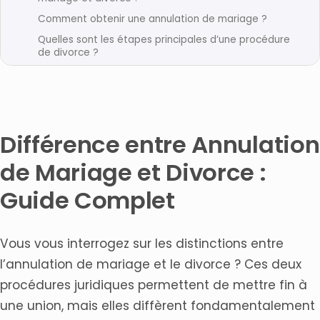
Comment obtenir une annulation de mariage ?
Quelles sont les étapes principales d’une procédure
de divorce ?
Quand faut-il privilégier l’annulation plutôt que le
divorce ?
Quelles sont les conséquences financières du divorce
par rapport à l’annulation ?
Différence entre Annulation
Comment choisir un avocat spécialisé en droit de la
famille ?
de Mariage et Divorce :
Quels sont les coûts associés à une annulation de
mariage versus un divorce ?
Guide Complet
Articles connexes
Vous vous interrogez sur les distinctions entre
l’annulation de mariage et le divorce ? Ces deux
procédures juridiques permettent de mettre fin à
une union, mais elles diffèrent fondamentalement