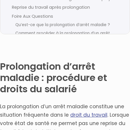
Reprise du travail après prolongation
Foire Aux Questions
Qu’est-ce que la prolongation d’arrêt maladie ?
Comment procéder à la prolongation d’un arrêt
maladie ?
Quels sont les droits du salarié lors d’une
prolongation d’arrêt maladie ?
Quelles démarches administratives sont nécessaires
Prolongation d’arrêt
pour prolonger un arrêt maladie ?
maladie : procédure et
Quand faut-il consulter un avocat pour une
prolongation d’arrêt maladie ?
droits du salarié
Que se passe-t-il en cas de refus de prolongation
par l’employeur ?
Articles connexes
La prolongation d’un arrêt maladie constitue une
situation fréquente dans le
droit du travail
. Lorsque
votre état de santé ne permet pas une reprise du