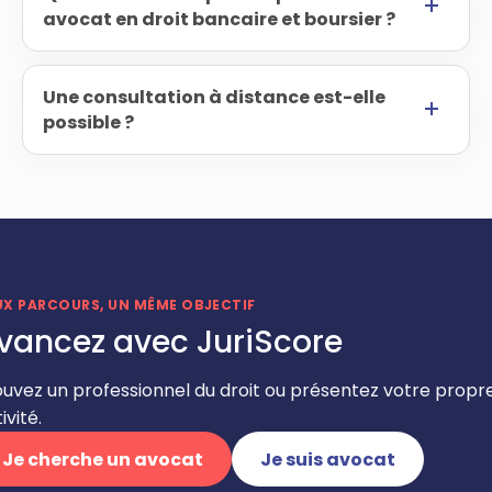
avocat en droit bancaire et boursier ?
Une consultation à distance est-elle
possible ?
UX PARCOURS, UN MÊME OBJECTIF
vancez avec JuriScore
ouvez un professionnel du droit ou présentez votre propr
ivité.
Je cherche un avocat
Je suis avocat