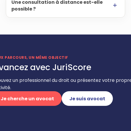
Une consultation à distance est-elle
possible ?
UX PARCOURS, UN MÊME OBJECTIF
vancez avec JuriScore
ouvez un professionnel du droit ou présentez votre propr
ivité.
Je cherche un avocat
Je suis avocat