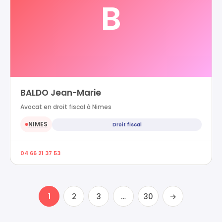
B
BALDO Jean-Marie
Avocat en droit fiscal à Nimes
NIMES
Droit fiscal
●
04 66 21 37 53
1
2
3
…
30
→