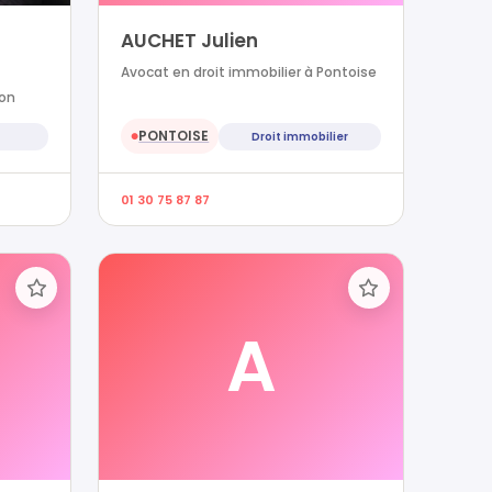
AUCHET Julien
Avocat en droit immobilier à Pontoise
yon
PONTOISE
Droit immobilier
●
01 30 75 87 87
A