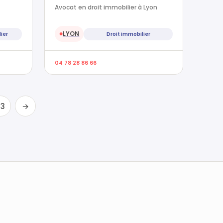
Avocat en droit immobilier à Lyon
LYON
ier
Droit immobilier
●
04 78 28 86 66
23
→