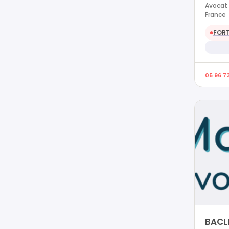
Avocat 
France
FORT
●
05 96 73
BACLE