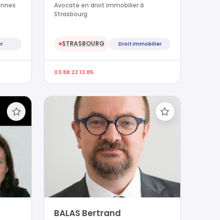
ennes
Avocate en droit immobilier à
Strasbourg
STRASBOURG
er
Droit immobilier
●
03 88 22 13 85
BALAS Bertrand