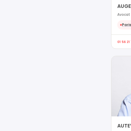
AUGE
Avocat 
Paris
●
01 56 21
AUTE