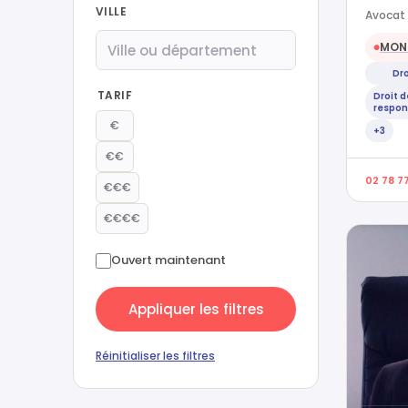
VILLE
Avocat 
MONT
●
Dro
TARIF
Droit d
respons
€
+3
€€
02 78 7
€€€
€€€€
Ouvert maintenant
Appliquer les filtres
Réinitialiser les filtres