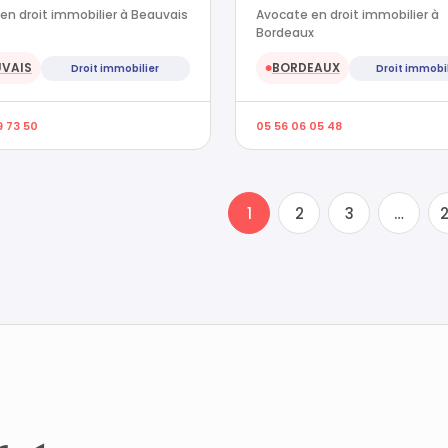
en droit immobilier à Beauvais
Avocate en droit immobilier à
Bordeaux
UVAIS
BORDEAUX
Droit immobilier
Droit immobil
●
9 73 50
05 56 06 05 48
1
2
3
…