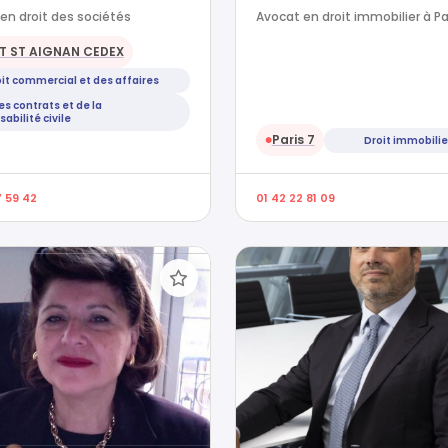
en droit des sociétés
Avocat en droit immobilier à Pa
 ST AIGNAN CEDEX
it commercial et des affaires
es contrats et de la
abilité civile
Paris 7
Droit immobilie
●
7 59 42
01 42 22 81 09