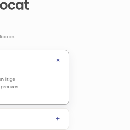
vocat
ficace.
n litige
s preuves