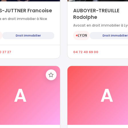
S-JUTTNER Francoise
AUBOYER-TREUILLE
Rodolphe
 en droit immobilier à Nice
Avocat en droit immobilier à L
LYON
Droit immobilier
Droit immobilier
●
0 27 27
04 72 40 69 00
A
A