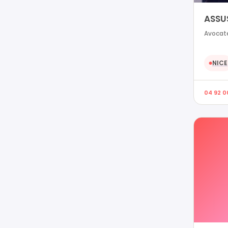
ASSU
Avocate
NICE
●
04 92 0