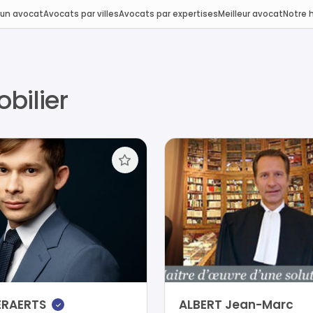
 un avocat
Avocats par villes
Avocats par expertises
Meilleur avocat
Notre h
bilier
ERAERTS
ALBERT Jean-Marc
✓