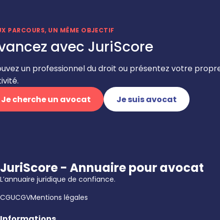
UX PARCOURS, UN MÊME OBJECTIF
vancez avec JuriScore
ouvez un professionnel du droit ou présentez votre propr
ivité.
Je cherche un avocat
Je suis avocat
JuriScore - Annuaire pour avocat
L’annuaire juridique de confiance.
CGU
CGV
Mentions légales
Informations