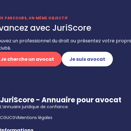
UX PARCOURS, UN MÊME OBJECTIF
vancez avec JuriScore
ouvez un professionnel du droit ou présentez votre propr
ivité.
Je cherche un avocat
Je suis avocat
JuriScore - Annuaire pour avocat
L’annuaire juridique de confiance.
CGU
CGV
Mentions légales
Informations