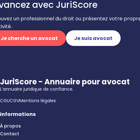
vancez avec JuriScore
ouvez un professionnel du droit ou présentez votre propr
ivité.
Je cherche un avocat
Je suis avocat
JuriScore - Annuaire pour avocat
L’annuaire juridique de confiance.
CGU
CGV
Mentions légales
Informations
À propos
Contact